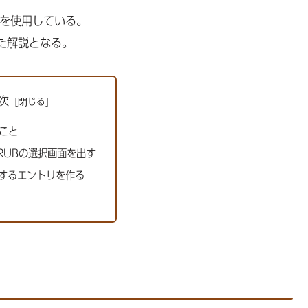
erを使用している。
た解説となる。
次
こと
RUBの選択画面を出す
動するエントリを作る