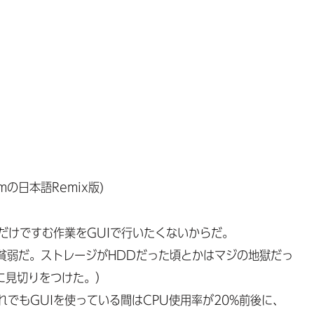
Teamの日本語Remix版)
Iだけですむ作業をGUIで行いたくないからだ。
貧弱だ。ストレージがHDDだった頃とかはマジの地獄だっ
々に見切りをつけた。）
れでもGUIを使っている間はCPU使用率が20%前後に、